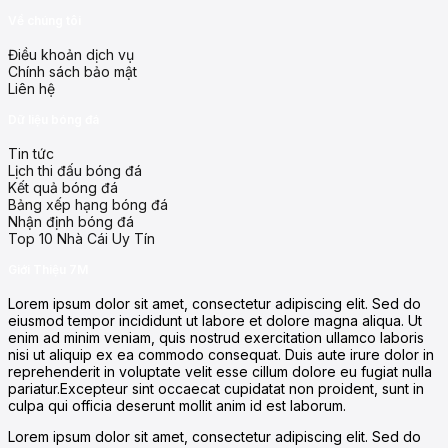
Về chúng tôi
Điều khoản dịch vụ
Chính sách bảo mật
Liên hệ
Dữ liệu bóng đá
Tin tức
Lịch thi đấu bóng đá
Kết quả bóng đá
Bảng xếp hạng bóng đá
Nhận định bóng đá
Top 10 Nhà Cái Uy Tín
Giới Thiệu 7M
Lorem ipsum dolor sit amet, consectetur adipiscing elit. Sed do
eiusmod tempor incididunt ut labore et dolore magna aliqua. Ut
enim ad minim veniam, quis nostrud exercitation ullamco laboris
nisi ut aliquip ex ea commodo consequat. Duis aute irure dolor in
reprehenderit in voluptate velit esse cillum dolore eu fugiat nulla
pariatur.Excepteur sint occaecat cupidatat non proident, sunt in
culpa qui officia deserunt mollit anim id est laborum.
Lorem ipsum dolor sit amet, consectetur adipiscing elit. Sed do