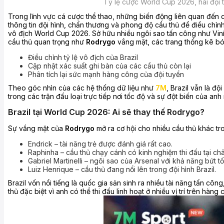
Tỷ lệ cược World Cup 2026, hai đội 
Trong lĩnh vực cá cược thể thao, những biến động liên quan đến 
thông tin đội hình, chấn thương và phong độ cầu thủ để điều chỉn
vô địch World Cup 2026. Sở hữu nhiều ngôi sao tấn công như Viní
cầu thủ quan trọng như
Rodrygo
vắng mặt, các trang thống kê bó
Điều chỉnh tỷ lệ vô địch của Brazil
Cập nhật xác suất ghi bàn của các cầu thủ còn lại
Phân tích lại sức mạnh hàng công của đội tuyển
Theo góc nhìn của các hệ thống dữ liệu như
7M
, Brazil vẫn là đ
trong các trận đấu loại trực tiếp nơi tốc độ và sự đột biến của anh 
Brazil tại World Cup 2026: Ai sẽ thay thế Rodrygo?
Sự vắng mặt của
Rodrygo
mở ra cơ hội cho nhiều cầu thủ khác tro
Endrick – tài năng trẻ được đánh giá rất cao.
Raphinha – cầu thủ chạy cánh có kinh nghiệm thi đấu tại ch
Gabriel Martinelli – ngôi sao của Arsenal với khả năng bứt tốc
Luiz Henrique – cầu thủ đang nổi lên trong đội hình Brazil.
Brazil vốn nổi tiếng là quốc gia sản sinh ra nhiều tài năng tấn công
thủ đặc biệt vì anh có thể thi đấu linh hoạt ở nhiều vị trí trên hà