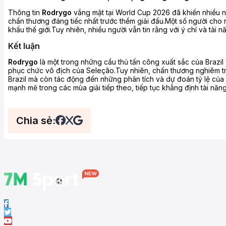
Thông tin
Rodrygo
vắng mặt tại World Cup 2026 đã khiến nhiều n
chấn thương đáng tiếc nhất trước thềm giải đấu.
Một số người cho
khấu thế giới.
Tuy nhiên, nhiều người vẫn tin rằng với ý chí và tài 
Kết luận
Rodrygo
là một trong những cầu thủ tấn công xuất sắc của Brazil
phục chức vô địch của Seleção.
Tuy nhiên, chấn thương nghiêm trọ
Brazil mà còn tác động đến những phân tích và dự đoán tỷ lệ của
mạnh mẽ trong các mùa giải tiếp theo, tiếp tục khẳng định tài năng
Chia sẻ: