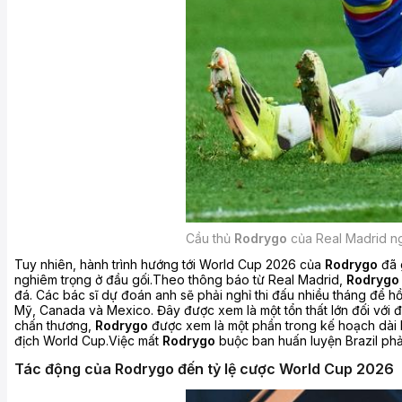
Cầu thủ
Rodrygo
của Real Madrid ng
Tuy nhiên, hành trình hướng tới World Cup 2026 của
Rodrygo
đã g
nghiêm trọng ở đầu gối.
Theo thông báo từ Real Madrid,
Rodrygo
đá. Các bác sĩ dự đoán anh sẽ phải nghỉ thi đấu nhiều tháng để hồ
Mỹ, Canada và Mexico. Đây được xem là một tổn thất lớn đối với độ
chấn thương,
Rodrygo
được xem là một phần trong kế hoạch dài h
địch World Cup.
Việc mất
Rodrygo
buộc ban huấn luyện Brazil phả
Tác động của Rodrygo đến tỷ lệ cược World Cup 2026