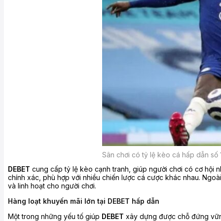
Sân chơi có tỷ lệ kèo cá hấp dẫn số 1
DEBET
cung cấp tỷ lệ kèo cạnh tranh, giúp người chơi có cơ hội 
chính xác, phù hợp với nhiều chiến lược cá cược khác nhau. Ngoài r
và linh hoạt cho người chơi.
Hàng loạt khuyến mãi lớn tại DEBET hấp dẫn
Một trong những yếu tố giúp
DEBET
xây dựng được chỗ đứng vững 