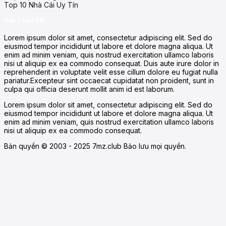
Top 10 Nhà Cái Uy Tín
Giới Thiệu 7M
Lorem ipsum dolor sit amet, consectetur adipiscing elit. Sed do
eiusmod tempor incididunt ut labore et dolore magna aliqua. Ut
enim ad minim veniam, quis nostrud exercitation ullamco laboris
nisi ut aliquip ex ea commodo consequat. Duis aute irure dolor in
reprehenderit in voluptate velit esse cillum dolore eu fugiat nulla
pariatur.Excepteur sint occaecat cupidatat non proident, sunt in
culpa qui officia deserunt mollit anim id est laborum.
Lorem ipsum dolor sit amet, consectetur adipiscing elit. Sed do
eiusmod tempor incididunt ut labore et dolore magna aliqua. Ut
enim ad minim veniam, quis nostrud exercitation ullamco laboris
nisi ut aliquip ex ea commodo consequat.
Bản quyền © 2003 - 2025 7mz.club Bảo lưu mọi quyền.