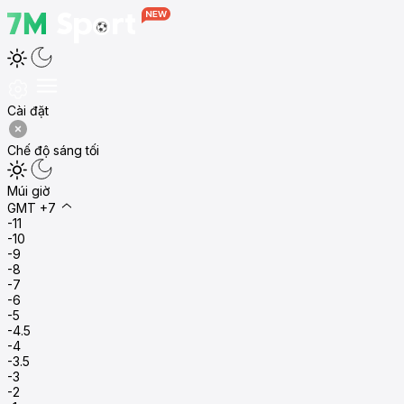
Cài đặt
Chế độ sáng tối
Múi giờ
GMT +7
-11
-10
-9
-8
-7
-6
-5
-4.5
-4
-3.5
-3
-2