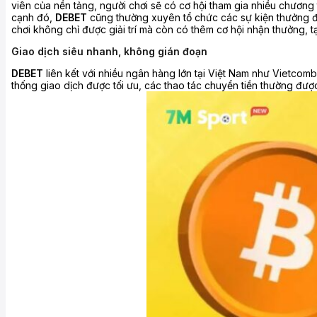
viên của nền tảng, người chơi sẽ có cơ hội tham gia nhiều chương t
cạnh đó,
DEBET
cũng thường xuyên tổ chức các sự kiện thưởng đặc
chơi không chỉ được giải trí mà còn có thêm cơ hội nhận thưởng, t
Giao dịch siêu nhanh, không gián đoạn
DEBET
liên kết với nhiều ngân hàng lớn tại Việt Nam như Vietcomb
thống giao dịch được tối ưu, các thao tác chuyển tiền thường được 