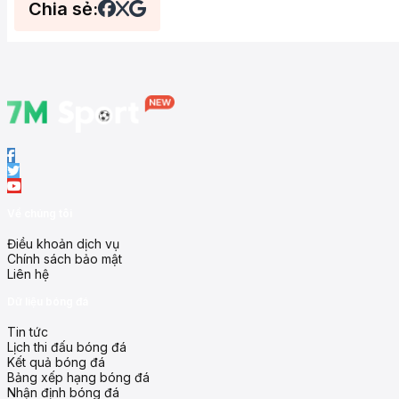
Chia sẻ:
Về chúng tôi
Điều khoản dịch vụ
Chính sách bảo mật
Liên hệ
Dữ liệu bóng đá
Tin tức
Lịch thi đấu bóng đá
Kết quả bóng đá
Bảng xếp hạng bóng đá
Nhận định bóng đá