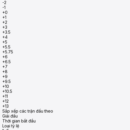
-2
-1
+0
+1
+2
+3
+3.5
+4
+5
+5.5
+5.75
+6
+6.5
+7
+8
+9
+9.5
+10
+10.5
+11
+12
+13
Sắp xếp các trận đấu theo
Giải đấu
Thời gian bắt đầu
Loại tỷ lệ