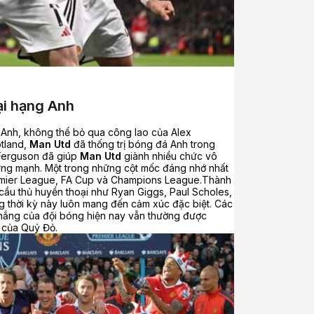
ại hạng Anh
 Anh, không thể bỏ qua công lao của Alex
otland,
Man Utd
đã thống trị bóng đá Anh trong
 Ferguson đã giúp
Man Utd
giành nhiều chức vô
ng mạnh. Một trong những cột mốc đáng nhớ nhất
remier League, FA Cup và Champions League.
Thành
 cầu thủ huyền thoại như Ryan Giggs, Paul Scholes,
g thời kỳ này luôn mang đến cảm xúc đặc biệt. Các
 thắng của đội bóng hiện nay vẫn thường được
n của Quỷ Đỏ.