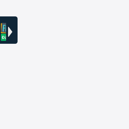
Đặt cược
Đặt cược
Đặt cược
Đặt cược
Đặt cược
Đặt 